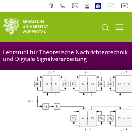
Bergische Universität Wuppertal
Suche öffnen
Navi
Lehrstuhl für Theoretische Nachrichtentechnik
und Digitale Signalverarbeitung